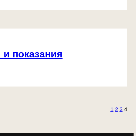
 и показания
1
2
3
4